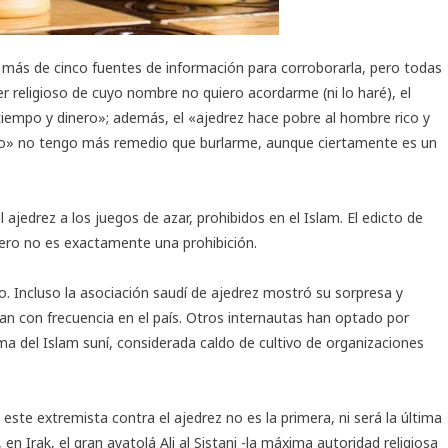
 más de cinco fuentes de información para corroborarla, pero todas
r religioso de cuyo nombre no quiero acordarme (ni lo haré), el
tiempo y dinero»; además, el «ajedrez hace pobre al hombre rico y
to» no tengo más remedio que burlarme, aunque ciertamente es un
 ajedrez a los juegos de azar, prohibidos en el Islam. El edicto de
pero no es exactamente una prohibición.
. Incluso la asociación saudí de ajedrez mostró su sorpresa y
ran con frecuencia en el país. Otros internautas han optado por
ma del Islam suní, considerada caldo de cultivo de organizaciones
ste extremista contra el ajedrez no es la primera, ni será la última
en Irak, el gran ayatolá Ali al Sistani -la máxima autoridad religiosa