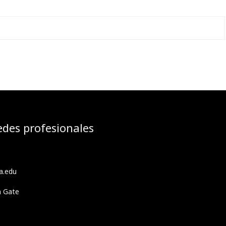
edes profesionales
a.edu
h Gate