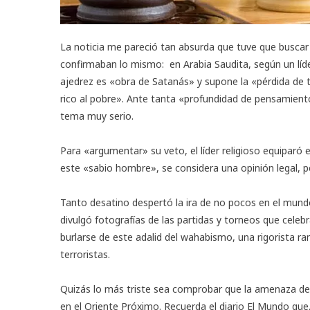
La noticia me pareció tan absurda que tuve que buscar
confirmaban lo mismo: en Arabia Saudita, según un líde
ajedrez es «obra de Satanás» y supone la «pérdida de 
rico al pobre». Ante tanta «profundidad de pensamien
tema muy serio.
Para «argumentar» su veto, el líder religioso equiparó el
este «sabio hombre», se considera una opinión legal, 
Tanto desatino despertó la ira de no pocos en el mundo
divulgó fotografías de las partidas y torneos que celeb
burlarse de este adalid del wahabismo, una rigorista ra
terroristas.
Quizás lo más triste sea comprobar que la amenaza de e
en el Oriente Próximo. Recuerda el diario El Mundo que, 