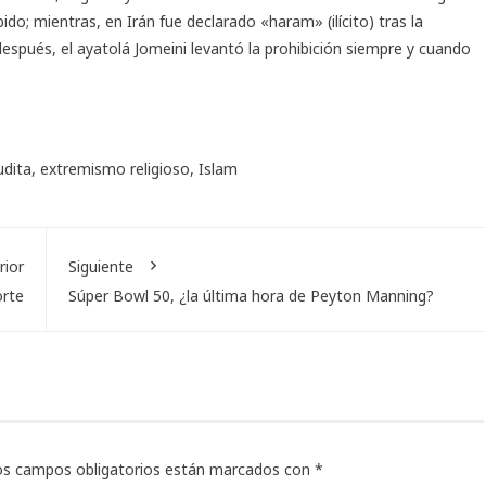
bido; mientras, en Irán fue declarado «haram» (ilícito) tras la
espués, el ayatolá Jomeini levantó la prohibición siempre y cuando
udita
,
extremismo religioso
,
Islam
rior
Siguiente
orte
Súper Bowl 50, ¿la última hora de Peyton Manning?
os campos obligatorios están marcados con
*