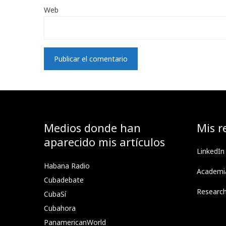
Web
Medios donde han
Mis r
aparecido mis artículos
LinkedIn
Habana Radio
Academi
Cubadebate
Researc
CubaSí
Cubahora
PanamericanWorld