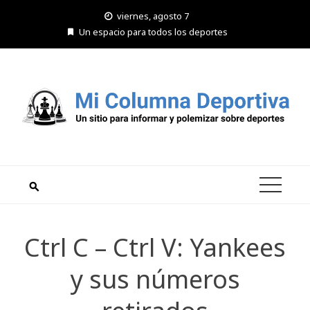
Saltar
viernes, agosto 7
al
Un espacio para todos los deportes
contenido
Ctrl C – Ctrl V: Yankees
y sus números