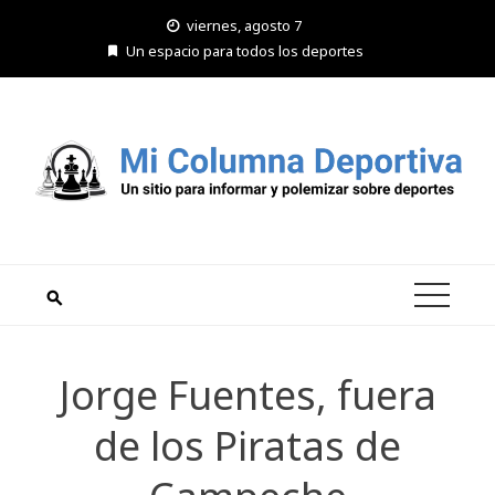
Saltar
viernes, agosto 7
al
Un espacio para todos los deportes
contenido
Jorge Fuentes, fuera
de los Piratas de