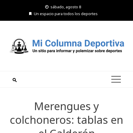
Saltar
sábado, agosto 8
al
Un espacio para todos los deportes
contenido
Merengues y
colchoneros: tablas en