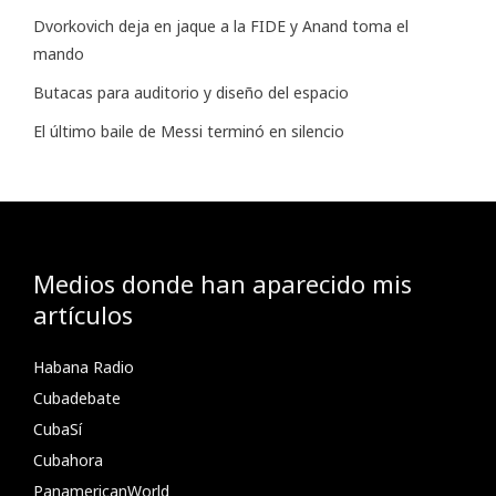
Dvorkovich deja en jaque a la FIDE y Anand toma el
mando
Butacas para auditorio y diseño del espacio
El último baile de Messi terminó en silencio
Medios donde han aparecido mis
artículos
Habana Radio
Cubadebate
CubaSí
Cubahora
PanamericanWorld