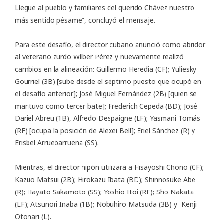
Llegue al pueblo y familiares del querido Chávez nuestro
más sentido pésame”, concluyó el mensaje.
Para este desafío, el director cubano anunció como abridor
al veterano zurdo Wilber Pérez y nuevamente realizó
cambios en la alineación: Guillermo Heredia (CF); Yuliesky
Gourriel (3B) [sube desde el séptimo puesto que ocupó en
el desafío anterior]; José Miguel Fernández (2B) [quien se
mantuvo como tercer bate]; Frederich Cepeda (BD); José
Dariel Abreu (1B), Alfredo Despaigne (LF); Yasmani Tomás
(RF) [ocupa la posición de Alexei Bell]; Eriel Sánchez (R) y
Erisbel Arruebarruena (SS).
Mientras, el director nipón utilizará a Hisayoshi Chono (CF);
Kazuo Matsui (2B); Hirokazu Ibata (BD); Shinnosuke Abe
(R); Hayato Sakamoto (SS); Yoshio Itoi (RF); Sho Nakata
(LF); Atsunori Inaba (1B); Nobuhiro Matsuda (3B) y Kenji
Otonari (L).