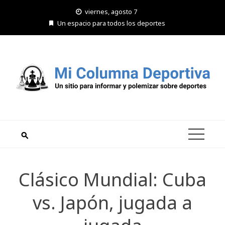
Saltar
viernes, agosto 7
al
Un espacio para todos los deportes
contenido
Clásico Mundial: Cuba
vs. Japón, jugada a