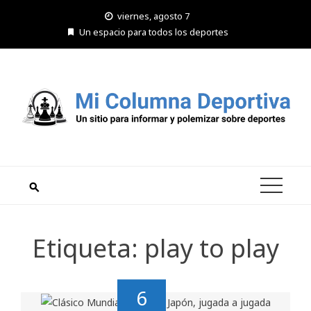
Saltar
viernes, agosto 7
al
Un espacio para todos los deportes
contenido
Etiqueta:
play to play
6