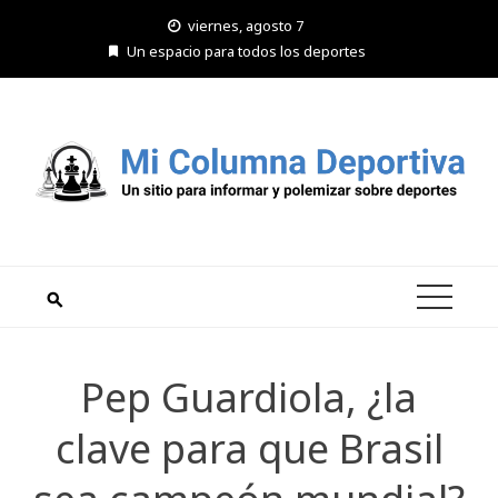
Saltar
viernes, agosto 7
al
Un espacio para todos los deportes
contenido
Pep Guardiola, ¿la
clave para que Brasil