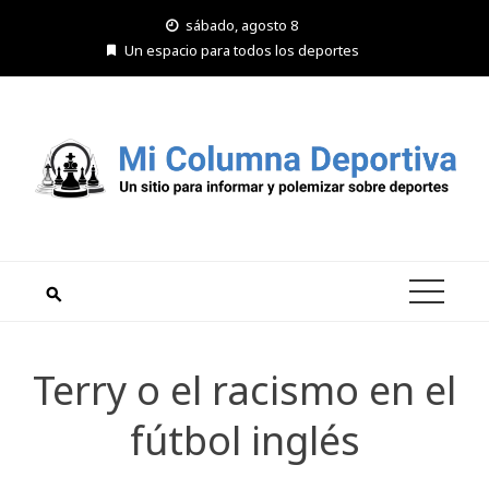
Saltar
sábado, agosto 8
al
Un espacio para todos los deportes
contenido
Terry o el racismo en el
fútbol inglés