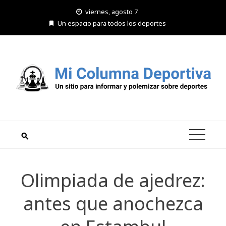
Saltar
viernes, agosto 7
al
Un espacio para todos los deportes
contenido
Olimpiada de ajedrez:
antes que anochezca