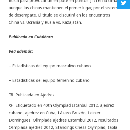
Rusia para provocar un empate en puntos (17) en la cima;
aunque las chinas mantienen el primer lugar, por el sistema
de desempate. El título se discutirá en los encuentros
China vs. Ucrania y Rusia vs. Kazajstán.
Publicado en CubAhora
Vea además:
–
Estadísticas del equipo masculino cubano
–
Estadísticas del equipo femenino cubano
Publicada en
Ajedrez
Etiquetado en
40th Olympiad Istanbul 2012
,
ajedrez
cubano
,
ajedrez en Cuba
,
Lázaro Bruzón
,
Leinier
Domínguez
,
Olimpiada ajedres Estambul 2012
,
resultados
Olimpiada ajedrez 2012
,
Standings Chess Olympiad
,
tabla