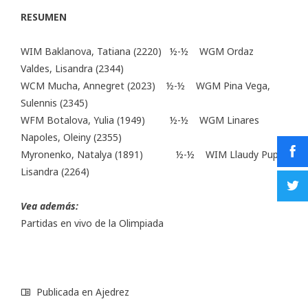
RESUMEN
WIM Baklanova, Tatiana (2220) ½-½ WGM Ordaz
Valdes, Lisandra (2344)
WCM Mucha, Annegret (2023) ½-½ WGM Pina Vega,
Sulennis (2345)
WFM Botalova, Yulia (1949) ½-½ WGM Linares
Napoles, Oleiny (2355)
Myronenko, Natalya (1891) ½-½ WIM Llaudy Pupo,
Lisandra (2264)
Vea además:
Partidas en vivo de la Olimpiada
Publicada en
Ajedrez