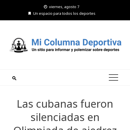
Saltar
viernes, agosto 7
al
Un espacio para todos los deportes
contenido
Las cubanas fueron
silenciadas en