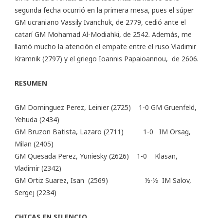
segunda fecha ocurrió en la primera mesa, pues el súper
GM ucraniano Vassily Ivanchuk, de 2779, cedió ante el
catarí GM Mohamad Al-Modiahki, de 2542. Además, me
llamó mucho la atención el empate entre el ruso Vladimir
Kramnik (2797) y el griego Ioannis Papaioannou, de 2606.
RESUMEN
GM Dominguez Perez, Leinier (2725) 1-0 GM Gruenfeld,
Yehuda (2434)
GM Bruzon Batista, Lazaro (2711) 1-0 IM Orsag,
Milan (2405)
GM Quesada Perez, Yuniesky (2626) 1-0 Klasan,
Vladimir (2342)
GM Ortiz Suarez, Isan (2569) ½-½ IM Salov,
Sergej (2234)
CHICAS EN SILENCIO