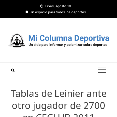
Saltar
lunes, agosto 10
al
Un espacio para todos los deportes
contenido
Tablas de Leinier ante
otro jugador de 2700