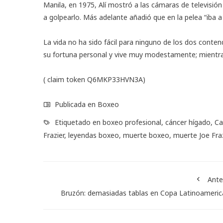
Manila, en 1975, Alí mostró a las cámaras de televisión
a golpearlo. Más adelante añadió que en la pelea “iba a
La vida no ha sido fácil para ninguno de los dos conte
su fortuna personal y vive muy modestamente; mientra
( claim token Q6MKP33HVN3A)
Publicada en
Boxeo
Etiquetado en
boxeo profesional
,
cáncer hígado
,
Ca
Frazier
,
leyendas boxeo
,
muerte boxeo
,
muerte Joe Fraz
Ante
Bruzón: demasiadas tablas en Copa Latinoameri