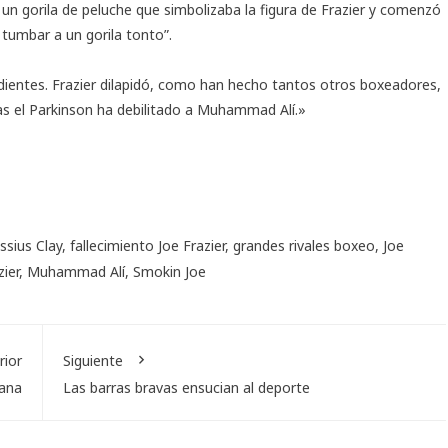
 un gorila de peluche que simbolizaba la figura de Frazier y comenzó
 tumbar a un gorila tonto”.
ndientes. Frazier dilapidó, como han hecho tantos otros boxeadores,
s el Parkinson ha debilitado a Muhammad Alí.»
ssius Clay
,
fallecimiento Joe Frazier
,
grandes rivales boxeo
,
Joe
ier
,
Muhammad Alí
,
Smokin Joe
rior
Siguiente
cana
Las barras bravas ensucian al deporte