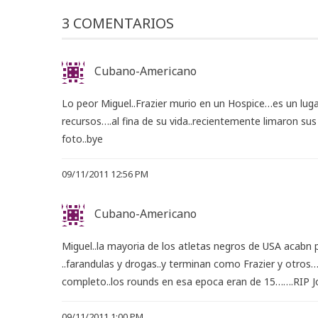
3 COMENTARIOS
Cubano-Americano
Lo peor Miguel..Frazier murio en un Hospice…es un luga
recursos….al fina de su vida..recientemente limaron su
foto..bye
09/11/2011 12:56 PM
Cubano-Americano
Miguel..la mayoria de los atletas negros de USA acab
..farandulas y drogas..y terminan como Frazier y otros
completo..los rounds en esa epoca eran de 15…….RIP Jo
09/11/2011 1:00 PM