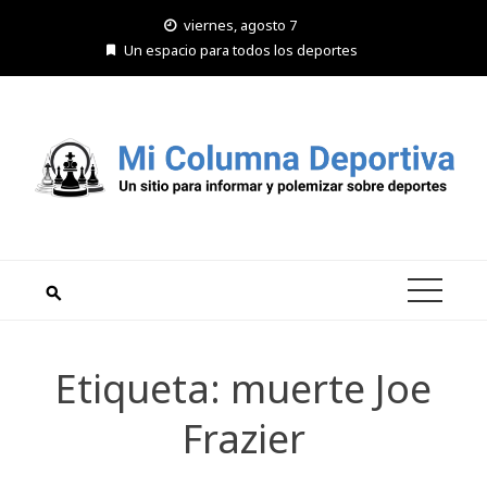
Saltar
viernes, agosto 7
al
Un espacio para todos los deportes
contenido
Etiqueta:
muerte Joe
Frazier