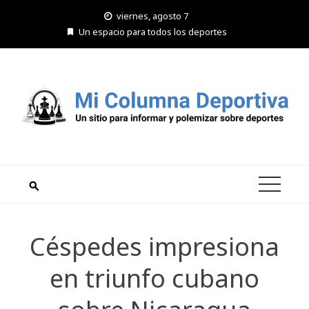
Saltar
viernes, agosto 7
al
Un espacio para todos los deportes
contenido
Céspedes impresiona
en triunfo cubano