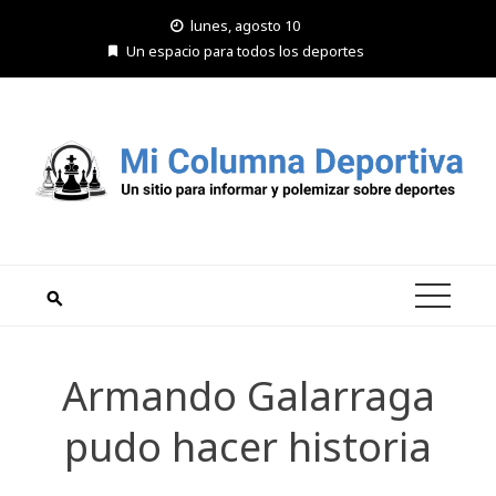
Saltar
lunes, agosto 10
al
Un espacio para todos los deportes
contenido
Armando Galarraga
pudo hacer historia