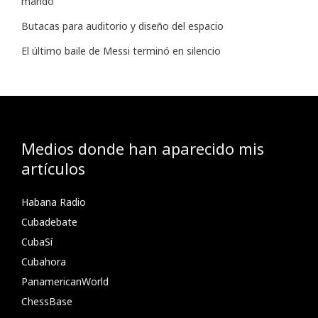
mando
Butacas para auditorio y diseño del espacio
El último baile de Messi terminó en silencio
Medios donde han aparecido mis
artículos
Habana Radio
Cubadebate
CubaSí
Cubahora
PanamericanWorld
ChessBase