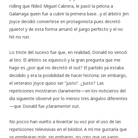
rolling que fildeó Miguel Cabrera, le pasó la pelota a
Galarraga quien fue a cubrir la primera base…y el árbitro Jim
Joyce decidió convertirse en protagonista pues decretó
¡quieto! y de esta forma arruinó el juego perfecto y el no
hit-no run.
Lo triste del suceso fue que, en realidad, Donald no venció
al tiro. El árbitro se equivocó y la gran pregunta que me
hago es ¿por qué no decretó el out? El partido ya estaba
decidido y era la posibilidad de hacer historia; sin embargo,
el veterano Joyce quiso ser “justo”. ¿Justo? Las
repeticiones mostraron claramente—en los noticieros del
día siguiente observé por lo menos tres ángulos diferentes
—que Donald fue ¡claramente! out.
No pocos han vuelto a levantar su voz por el uso de las
repeticiones televisivas en el béisbol. A mí me gustaría que
se emplearan más; sin embargo, no creo que un juego