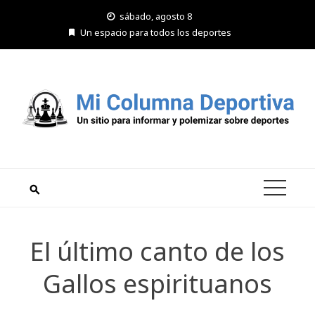
Saltar
sábado, agosto 8
al
Un espacio para todos los deportes
contenido
El último canto de los
Gallos espirituanos