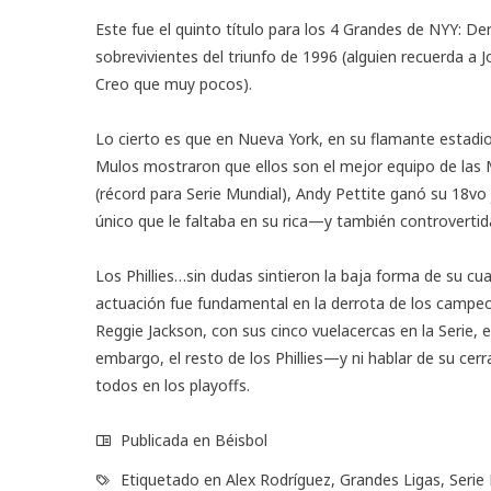
Este fue el quinto título para los 4 Grandes de NYY: De
sobrevivientes del triunfo de 1996 (alguien recuerda a 
Creo que muy pocos).
Lo cierto es que en Nueva York, en su flamante estadio 
Mulos mostraron que ellos son el mejor equipo de las M
(récord para Serie Mundial), Andy Pettite ganó su 18v
único que le faltaba en su rica—y también controvertida
Los Phillies…sin dudas sintieron la baja forma de su 
actuación fue fundamental en la derrota de los campeon
Reggie Jackson, con sus cinco vuelacercas en la Serie, e
embargo, el resto de los Phillies—y ni hablar de su cer
todos en los playoffs.
Publicada en
Béisbol
Etiquetado en
Alex Rodríguez
,
Grandes Ligas
,
Serie