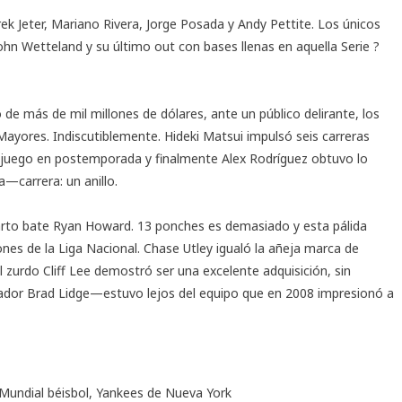
rek Jeter, Mariano Rivera, Jorge Posada y Andy Pettite. Los únicos
John Wetteland y su último out con bases llenas en aquella Serie ?
de más de mil millones de dólares, ante un público delirante, los
ayores. Indiscutiblemente. Hideki Matsui impulsó seis carreras
o juego en postemporada y finalmente Alex Rodríguez obtuvo lo
—carrera: un anillo.
cuarto bate Ryan Howard. 13 ponches es demasiado y esta pálida
es de la Liga Nacional. Chase Utley igualó la añeja marca de
l zurdo Cliff Lee demostró ser una excelente adquisición, sin
rador
Brad Lidge
—estuvo lejos del equipo que en 2008 impresionó a
 Mundial béisbol
,
Yankees de Nueva York