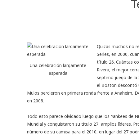
T
Quizás muchos no rec
Series
, en 2000, cua
título 26. Cuántas 
Una celebración largamente
Rivera
, el mejor cerr
esperada
séptimo juego de la 
el Boston descontó u
Mulos perdieron en primera ronda frente a Anaheim, De
en 2008.
Todo esto parece olvidado luego que los Yankees de Nue
Mundial
y conquistaron su título 27, amplios líderes. P
número de su camisa para el 2010, en lugar del 27 podrí