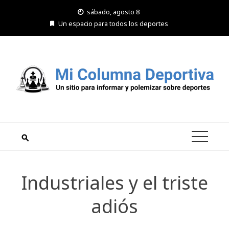
Saltar
sábado, agosto 8
al
Un espacio para todos los deportes
contenido
Industriales y el triste
adiós