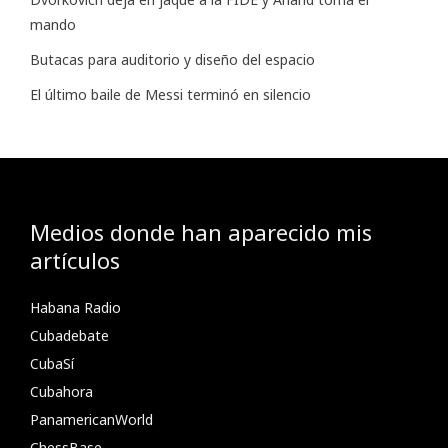
mando
Butacas para auditorio y diseño del espacio
El último baile de Messi terminó en silencio
Medios donde han aparecido mis
artículos
Habana Radio
Cubadebate
CubaSí
Cubahora
PanamericanWorld
ChessBase