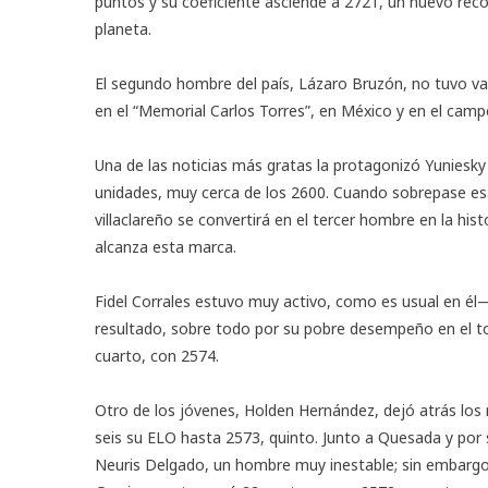
puntos y su coeficiente asciende a 2721, un nuevo réco
planeta.
El segundo hombre del país, Lázaro Bruzón, no tuvo var
en el “Memorial Carlos Torres”, en México y en el cam
Una de las noticias más gratas la protagonizó Yuniesk
unidades, muy cerca de los 2600. Cuando sobrepase esa
villaclareño se convertirá en el tercer hombre en la h
alcanza esta marca.
Fidel Corrales estuvo muy activo, como es usual en él
resultado, sobre todo por su pobre desempeño en el to
cuarto, con 2574.
Otro de los jóvenes, Holden Hernández, dejó atrás los
seis su ELO hasta 2573, quinto. Junto a Quesada y por s
Neuris Delgado, un hombre muy inestable; sin embargo