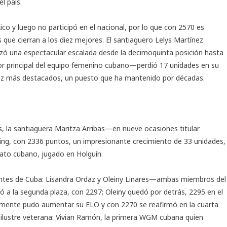
l país.
co y luego no participó en el nacional, por lo que con 2570 es
 que cierran a los diez mejores. El santiaguero Lelys Martínez
izó una espectacular escalada desde la decimoquinta posición hasta
or principal del equipo femenino cubano—perdió 17 unidades en su
diez más destacados, un puesto que ha mantenido por décadas.
, la santiaguera Maritza Arribas—en nueve ocasiones titular
ing, con 2336 puntos, un impresionante crecimiento de 33 unidades,
ato cubano, jugado en Holguín.
tes de Cuba: Lisandra Ordaz y Oleiny Linares—ambas miembros del
 a la segunda plaza, con 2297; Oleiny quedó por detrás, 2295 en el
almente pudo aumentar su ELO y con 2270 se reafirmó en la cuarta
a ilustre veterana: Vivian Ramón, la primera WGM cubana quien