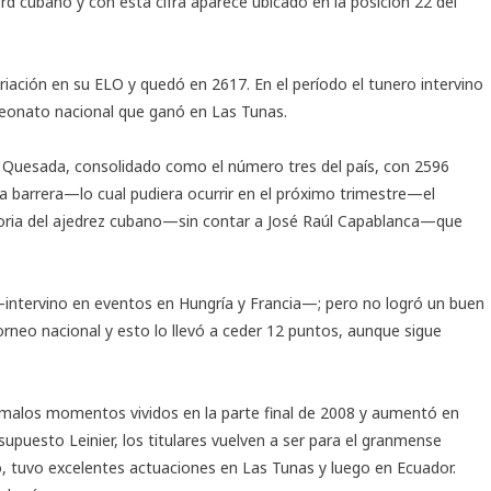
rd cubano y con esta cifra aparece ubicado en la posición 22 del
iación en su ELO y quedó en 2617. En el período el tunero intervino
peonato nacional que ganó en Las Tunas.
y Quesada, consolidado como el número tres del país, con 2596
 barrera—lo cual pudiera ocurrir en el próximo trimestre—el
istoria del ajedrez cubano—sin contar a José Raúl Capablanca—que
—intervino en eventos en Hungría y Francia—; pero no logró un buen
rneo nacional y esto lo llevó a ceder 12 puntos, aunque sigue
 malos momentos vividos en la parte final de 2008 y aumentó en
upuesto Leinier, los titulares vuelven a ser para el granmense
, tuvo excelentes actuaciones en Las Tunas y luego en Ecuador.