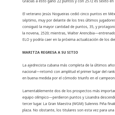
Gracias a esto ganó 22 puntos y con 2572 es sexto en e
El veterano Jesús Nogueiras cedió cinco puntos en Méxi
séptimo, muy por delante de los tres últimos jugadores
consiguió la mayor cantidad de puntos, 35, y protagon
la novena, 2520; mientras, Walter Arencibia—entrenad
ELO y podría caer en la próxima actualización de los 
MARITZA REGRESA A SU SITIO
La ajedrecista cubana más completa de la últimos años
nacional—retomó con amplitud el primer lugar del rank
en buena medida por el cómodo triunfo en el campeon
Lamentablemente dos de los prospectos más importan
equipo olímpico—perdieron puntos y Lisandra descendió
tercer lugar. La Gran Maestra (WGM) Sulennis Piña fin
plaza. No obstante, los titulares son esta vez para un