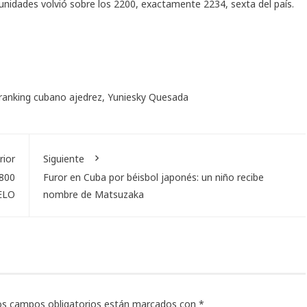
nidades volvió sobre los 2200, exactamente 2234, sexta del país.
ranking cubano ajedrez
,
Yuniesky Quesada
rior
Siguiente
2800
Furor en Cuba por béisbol japonés: un niño recibe
ELO
nombre de Matsuzaka
os campos obligatorios están marcados con
*