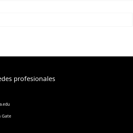
edes profesionales
a.edu
h Gate