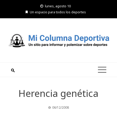
Saltar
lunes, agosto 10
al
Un espacio para todos los deportes
contenido
Herencia genética
06/12/2008