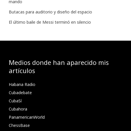
mando
Butacas para auditorio y diseño del espacio
El último baile de Messi terminó en silencio
Medios donde han aparecido mis
artículos
Habana Radio
Cubadebate
CubaSí
Cubahora
PanamericanWorld
ChessBase