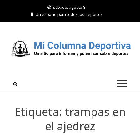
Saltar
sábado, agosto 8
al
Un espacio para todos los deportes
contenido
Etiqueta:
trampas en
el ajedrez