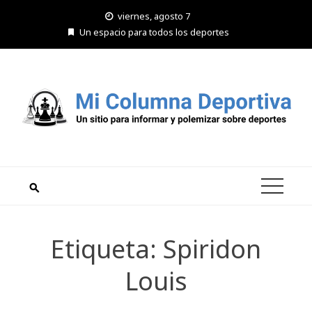
Saltar
viernes, agosto 7
al
Un espacio para todos los deportes
contenido
Etiqueta:
Spiridon
Louis