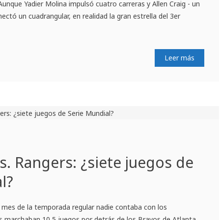
Aunque Yadier Molina impulsó cuatro carreras y Allen Craig - un
ctó un cuadrangular, en realidad la gran estrella del 3er
Leer más
s. Rangers: ¿siete juegos de
l?
mes de la temporada regular nadie contaba con los
os marchaban 10,5 juegos por detrás de los Bravos de Atlanta