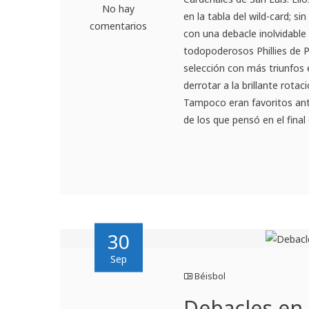
No hay
en la tabla del wild-card; 
comentarios
con una debacle inolvidable d
todopoderosos Phillies de Ph
selección con más triunfos 
derrotar a la brillante rota
Tampoco eran favoritos ante
de los que pensó en el final
30
Sep
Béisbol
Debacles en 