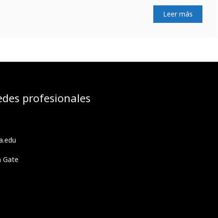
Leer más
edes profesionales
a.edu
h Gate