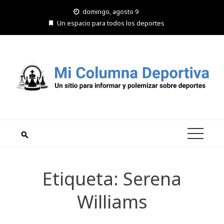
Saltar
domingo, agosto 9
al
Un espacio para todos los deportes
contenido
Etiqueta:
Serena
Williams