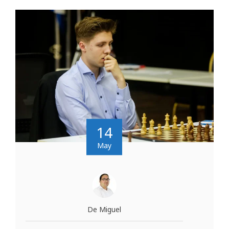
14
May
De Miguel