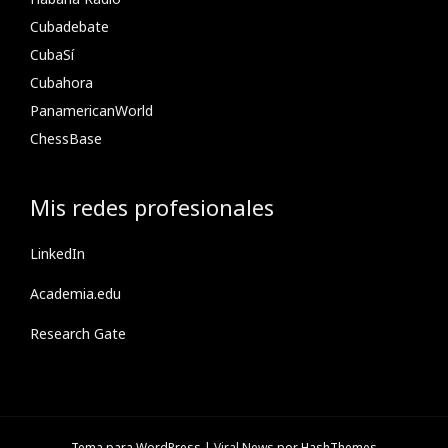
Cubadebate
CubaSí
Cubahora
PanamericanWorld
ChessBase
Mis redes profesionales
LinkedIn
Academia.edu
Research Gate
Tema para WordPress
|
Viral News
por HashThemes