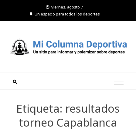
Saltar
viernes, agosto 7
al
Un espacio para todos los deportes
contenido
Etiqueta:
resultados
torneo Capablanca