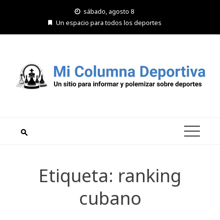
Saltar
sábado, agosto 8
al
Un espacio para todos los deportes
contenido
Etiqueta:
ranking
cubano