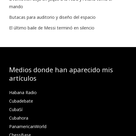
mando
Butacas para auditorio y diseño del espacio
El último baile de Messi terminó en silencio
Medios donde han aparecido mis
artículos
Habana Radio
Cubadebate
CubaSí
Cubahora
PanamericanWorld
ChessBase