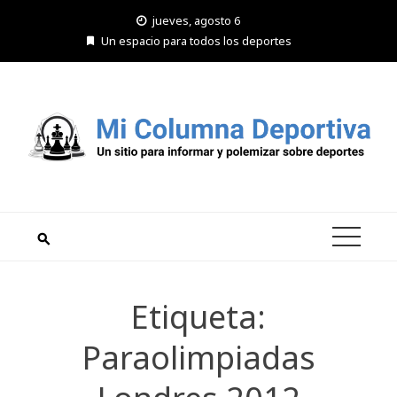
Saltar
jueves, agosto 6
al
Un espacio para todos los deportes
contenido
Etiqueta:
Paraolimpiadas