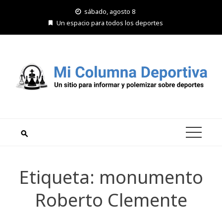
Saltar
sábado, agosto 8
al
Un espacio para todos los deportes
contenido
Etiqueta:
monumento
Roberto Clemente