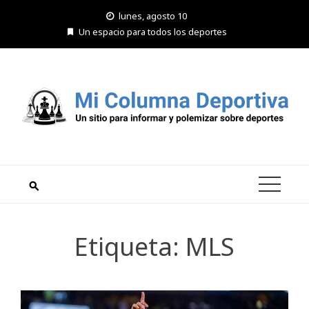
Saltar
lunes, agosto 10
al
Un espacio para todos los deportes
contenido
Etiqueta:
MLS