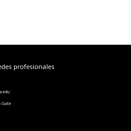
edes profesionales
a.edu
h Gate