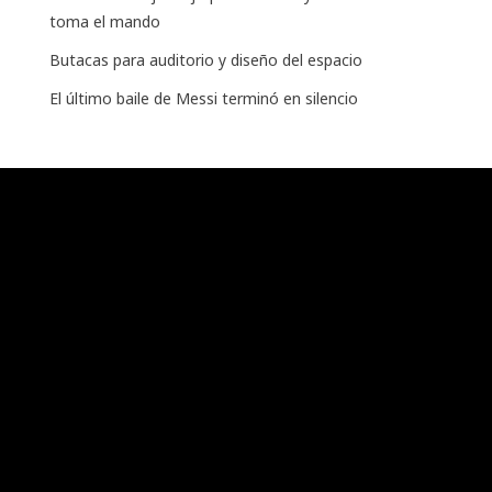
toma el mando
Butacas para auditorio y diseño del espacio
El último baile de Messi terminó en silencio