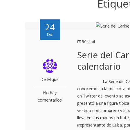
Etique
24
Dic
Béisbol
Serie del Car
calendario
De Miguel
La Serie del Caribe 201
conocemos a la mascota ofic
No hay
en Twitter del evento se a
comentarios
presentó a una figura típic
vestido con sombrero y alpa
lleva en sus manos un bate,
(representante de Cuba, por