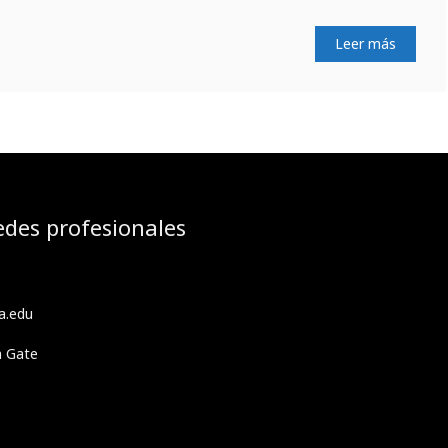
Leer más
edes profesionales
a.edu
h Gate