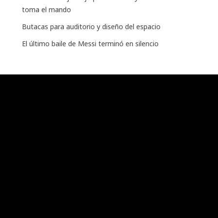
toma el mando
Butacas para auditorio y diseño del espacio
El último baile de Messi terminó en silencio