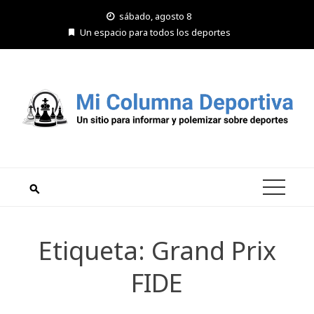
Saltar
sábado, agosto 8
al
Un espacio para todos los deportes
contenido
Etiqueta:
Grand Prix
FIDE