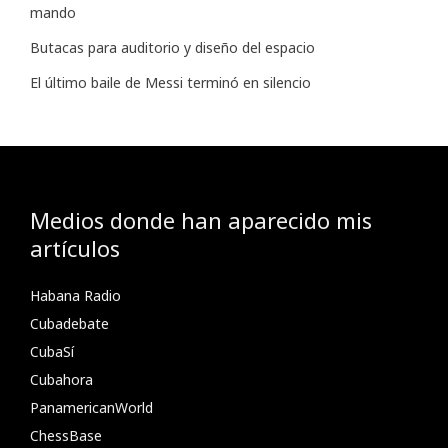
mando
Butacas para auditorio y diseño del espacio
El último baile de Messi terminó en silencio
Medios donde han aparecido mis
artículos
Habana Radio
Cubadebate
CubaSí
Cubahora
PanamericanWorld
ChessBase