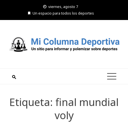
Saltar
viernes, agosto 7
al
Un espacio para todos los deportes
contenido
Etiqueta:
final mundial
voly