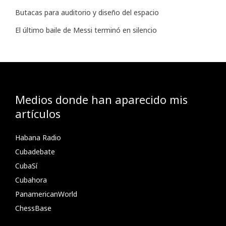
Butacas para auditorio y diseño del espacio
El último baile de Messi terminó en silencio
Medios donde han aparecido mis
artículos
Habana Radio
Cubadebate
CubaSí
Cubahora
PanamericanWorld
ChessBase