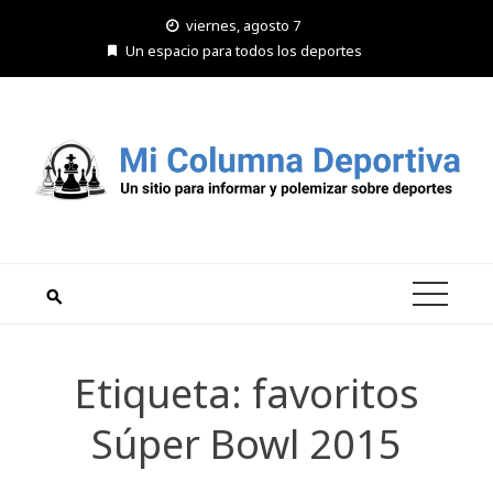
Saltar
viernes, agosto 7
al
Un espacio para todos los deportes
contenido
Etiqueta:
favoritos
Súper Bowl 2015