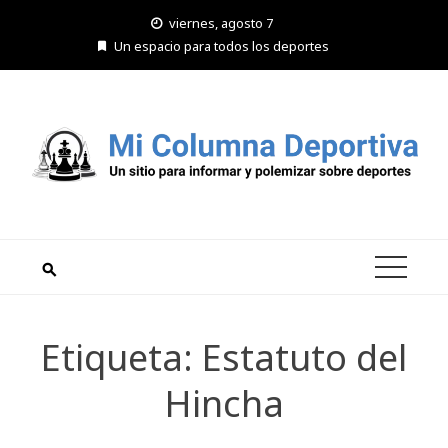
Saltar
viernes, agosto 7
al
Un espacio para todos los deportes
contenido
Etiqueta:
Estatuto del
Hincha