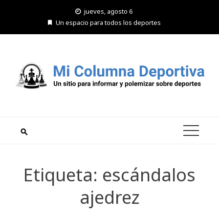
Saltar
jueves, agosto 6
al
Un espacio para todos los deportes
contenido
Etiqueta:
escándalos
ajedrez