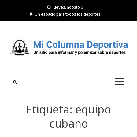
Saltar
jueves, agosto 6
al
Un espacio para todos los deportes
contenido
Etiqueta:
equipo
cubano