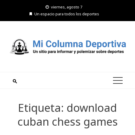
Saltar
viernes, agosto 7
al
Un espacio para todos los deportes
contenido
Etiqueta:
download
cuban chess games