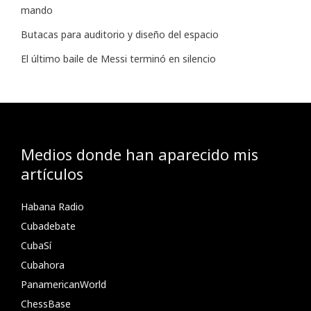
mando
Butacas para auditorio y diseño del espacio
El último baile de Messi terminó en silencio
Medios donde han aparecido mis
artículos
Habana Radio
Cubadebate
CubaSí
Cubahora
PanamericanWorld
ChessBase