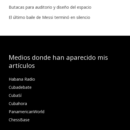
Butacas para auditorio y diseño del espacio
El último baile de Messi terminó en silencio
Medios donde han aparecido mis
artículos
Habana Radio
Cubadebate
CubaSí
Cubahora
PanamericanWorld
ChessBase