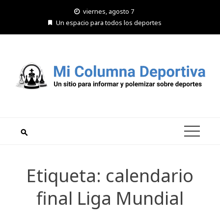
Saltar
viernes, agosto 7
al
Un espacio para todos los deportes
contenido
Etiqueta:
calendario
final Liga Mundial