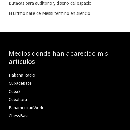
Butacas para auditorio y diseño del espacio
El último baile de Messi terminó en silencio
Medios donde han aparecido mis
artículos
Habana Radio
Cubadebate
CubaSí
Cubahora
PanamericanWorld
ChessBase