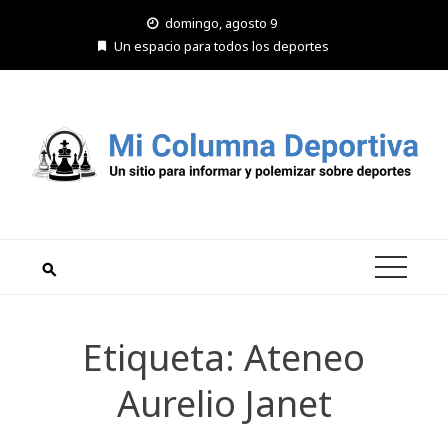
Saltar
domingo, agosto 9
al
Un espacio para todos los deportes
contenido
Etiqueta:
Ateneo
Aurelio Janet