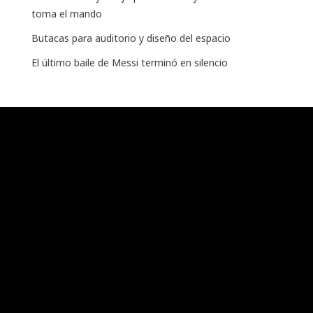
toma el mando
Butacas para auditorio y diseño del espacio
El último baile de Messi terminó en silencio