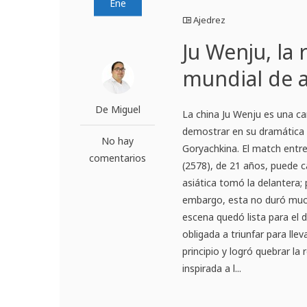
Ene
Ajedrez
Ju Wenju, la 
mundial de a
De Miguel
La china Ju Wenju es una c
demostrar en su dramática v
No hay
Goryachkina. El match entre
comentarios
(2578), de 21 años, puede c
asiática tomó la delantera; 
embargo, esta no duró muc
escena quedó lista para el
obligada a triunfar para lle
principio y logró quebrar l
inspirada a l...