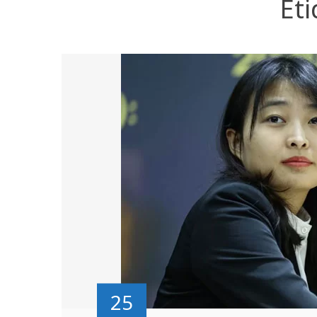
Et
25