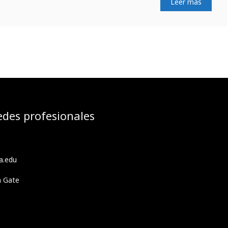
Leer más
edes profesionales
a.edu
h Gate