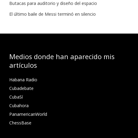
Butacas para auditorio y diseño del espacio
El último baile de Messi terminó en silencio
Medios donde han aparecido mis
artículos
Habana Radio
Cubadebate
CubaSí
Cubahora
PanamericanWorld
ChessBase