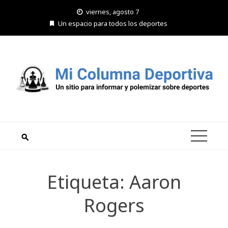
Saltar
viernes, agosto 7
al
Un espacio para todos los deportes
contenido
Etiqueta:
Aaron
Rogers