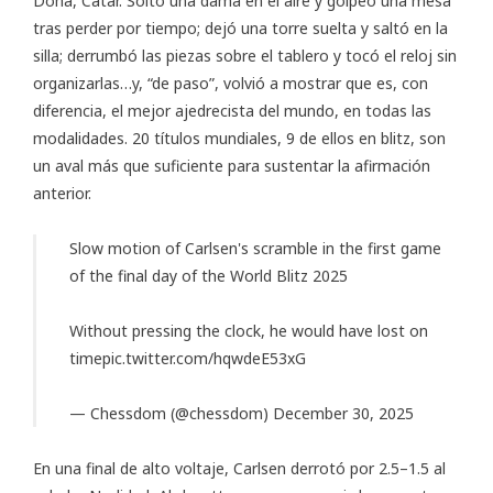
Doha, Catar. Soltó una dama en el aire y golpeó una mesa
tras perder por tiempo; dejó una torre suelta y saltó en la
silla; derrumbó las piezas sobre el tablero y tocó el reloj sin
organizarlas…y, “de paso”, volvió a mostrar que es, con
diferencia, el mejor ajedrecista del mundo, en todas las
modalidades. 20 títulos mundiales, 9 de ellos en blitz, son
un aval más que suficiente para sustentar la afirmación
anterior.
Slow motion of Carlsen's scramble in the first game
of the final day of the World Blitz 2025
Without pressing the clock, he would have lost on
time
pic.twitter.com/hqwdeE53xG
— Chessdom (@chessdom)
December 30, 2025
En una final de alto voltaje, Carlsen derrotó por 2.5–1.5 al