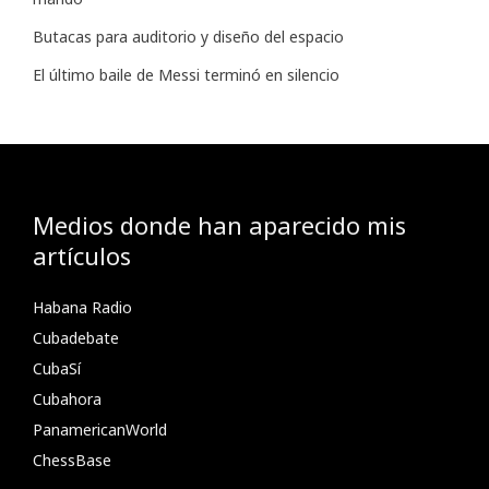
Butacas para auditorio y diseño del espacio
El último baile de Messi terminó en silencio
Medios donde han aparecido mis
artículos
Habana Radio
Cubadebate
CubaSí
Cubahora
PanamericanWorld
ChessBase