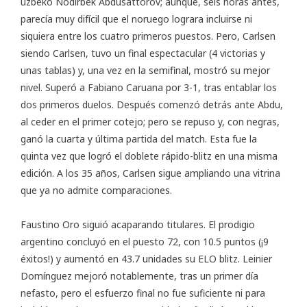
uzbeko Nodirbek Abdusattorov; aunque, seis horas antes,
parecía muy difícil que el noruego lograra incluirse ni
siquiera entre los cuatro primeros puestos. Pero, Carlsen
siendo Carlsen, tuvo un final espectacular (4 victorias y
unas tablas) y, una vez en la semifinal, mostró su mejor
nivel. Superó a Fabiano Caruana por 3-1, tras entablar los
dos primeros duelos. Después comenzó detrás ante Abdu,
al ceder en el primer cotejo; pero se repuso y, con negras,
ganó la cuarta y última partida del match. Esta fue la
quinta vez que logró el doblete rápido-blitz en una misma
edición. A los 35 años, Carlsen sigue ampliando una vitrina
que ya no admite comparaciones.
Faustino Oro siguió acaparando titulares. El prodigio
argentino concluyó en el puesto 72, con 10.5 puntos (¡9
éxitos!) y aumentó en 43.7 unidades su ELO blitz. Leinier
Domínguez mejoró notablemente, tras un primer día
nefasto, pero el esfuerzo final no fue suficiente ni para