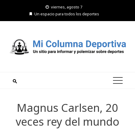
Saltar
viernes, agosto 7
al
Un espacio para todos los deportes
contenido
Magnus Carlsen, 20
veces rey del mundo