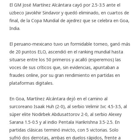
El GM José Martínez Alcántara cayó por 2.5-3.5 ante el
uzbeco Javokhir Sindavor y quedó eliminado, en cuartos de
final, de la
Copa Mundial de ajedrez
que se celebra en Goa,
India.
El peruano-mexicano tuvo un formidable torneo, ganó más
de 20 puntos ELO, ascendió en el ranking mundial hasta
situarse entre los 50 primeros y acalló (esperemos) las
voces de sus críticos que, sin evidencias, apuntaban a
fraudes online, por su gran rendimiento en partidas en
plataformas digitales.
En Goa, Martínez Alcántara dejó en el camino al
surcoreano Isaak Huh (2-0), al serbio Velimir Ivc 4.5-3.5, al
súper elite Nodirbek Abdusattorov 2-0, al serbio Alexey
Sarana 1.5-0.5 y al indio Pentala Harikrishna 3.5-2.5. En
partidas clásicas terminó invicto, con 5 victorias. Solo
sufrió dos derrotas, ambas en duelos rápidos, frente a