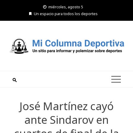
Saltar
miércoles, agosto 5
al
Un espacio para todos los deportes
contenido
José Martínez cayó
ante Sindarov en