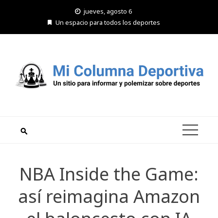
Saltar
jueves, agosto 6
al
Un espacio para todos los deportes
contenido
NBA Inside the Game:
así reimagina Amazon