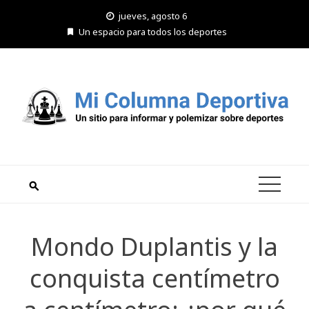
Saltar
jueves, agosto 6
al
Un espacio para todos los deportes
contenido
Mondo Duplantis y la
conquista centímetro