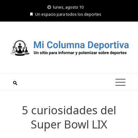
Saltar
lunes, agosto 10
al
Un espacio para todos los deportes
contenido
5 curiosidades del
Super Bowl LIX