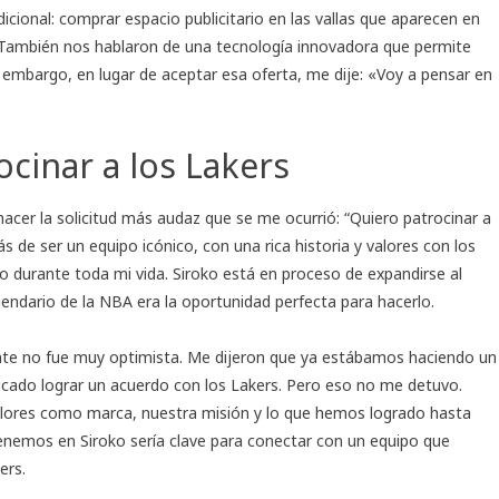
icional: comprar espacio publicitario en las vallas que aparecen en
ol. También nos hablaron de una tecnología innovadora que permite
in embargo, en lugar de aceptar esa oferta, me dije: «Voy a pensar en
cinar a los Lakers
cer la solicitud más audaz que se me ocurrió: “Quiero patrocinar a
s de ser un equipo icónico, con una rica historia y valores con los
o durante toda mi vida. Siroko está en proceso de expandirse al
endario de la NBA era la oportunidad perfecta para hacerlo.
mente no fue muy optimista. Me dijeron que ya estábamos haciendo un
licado lograr un acuerdo con los Lakers. Pero eso no me detuvo.
ores como marca, nuestra misión y lo que hemos logrado hasta
tenemos en Siroko sería clave para conectar con un equipo que
ers.