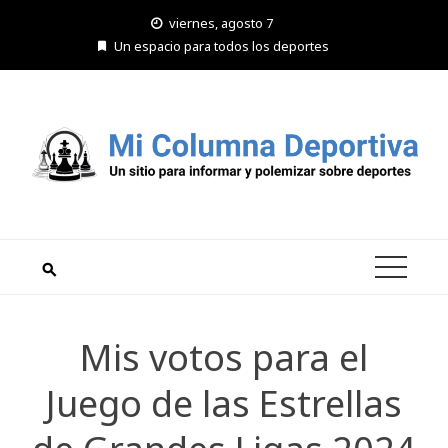
Saltar
viernes, agosto 7
al
Un espacio para todos los deportes
contenido
Mis votos para el
Juego de las Estrellas