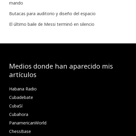
mando
Butacas para auditorio y diseño del espacio
El último baile de Messi terminó en silencio
Medios donde han aparecido mis
artículos
Habana Radio
Cubadebate
CubaSí
Cubahora
PanamericanWorld
ChessBase